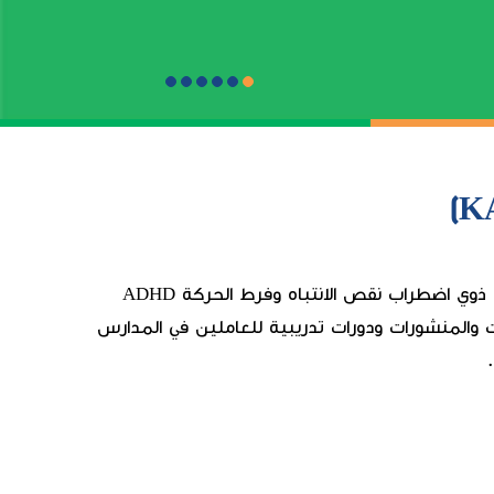
الجمعية الكويتية لاختلافات التعلم KALD هي منظمة إنسانية غير ربحية تعمل منذ 2007 من اجل مساعدة الطلبة ذوي اضطراب نقص الانتباه وفرط الحركة ADHD
ة كالحملات والمنشورات ودورات تدريبية للعاملين في المدارس