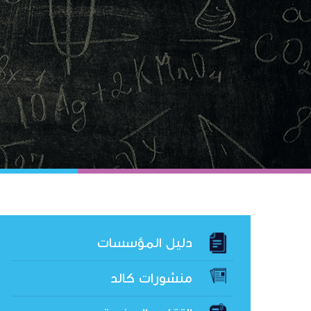
دليل المؤسسات
منشورات كالد